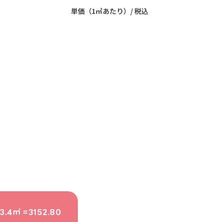
単価（1㎥あたり）/ 税込
3.4㎥ =3152.80