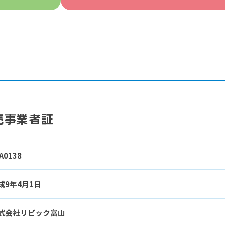
売事業者証
A0138
成9年4月1日
式会社リビック富山