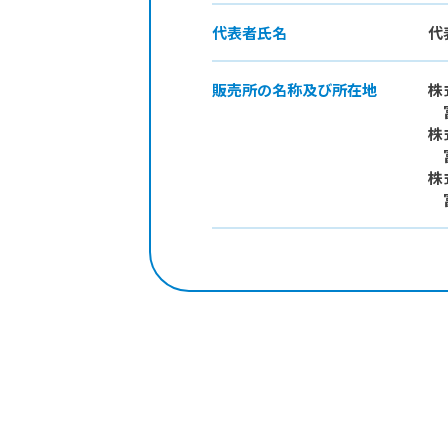
代表者氏名
代
販売所の
名称及び
所在地
株
富
株
富
株
富